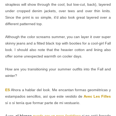
strapless will show through the cool, but low-cut, back), layered
under cropped denim jackets, over tees and over thin knits.
Since the print is so simple, it'd also look great layered over a
different patterned top.
Although the color screams summer, you can layer it over super
skinny jeans and a fitted black top with booties for a cool-girl Fall
look.
I should also note that the heavier cotton and lining also
offer some unexpected warmth on cooler days.
How are you transitioning your summer outfits into the Fall and
winter?
ES
Ahora a hablar del look. Me encantan formas geométricas y
estampados sencillos, así que este vestido de
Avec Les Filles
sí o sí tenía que formar parte de mi vestuario.
A ver,
el blanco
puede ser un poco fastidioso
si no está forrado