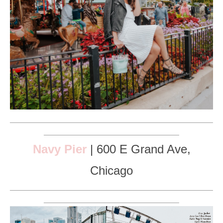
___________________________________________________
__________________________________
Navy Pier
| 600 E Grand Ave,
Chicago
___________________________________________________
__________________________________