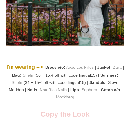
I'm wearing -->
Dress c/o:
Avec Les Filles
| Jacket:
Zara
|
Bag:
SheIn
($6 + 15% off with code lingual15)
| Sunnies:
SheIn
($4 + 15% off with code lingual15) |
Sandals:
Steve
Madden
| Nails:
NotoRios Nails
| Lips:
Sephora
| Watch c/o:
Mockberg
Copy the Look