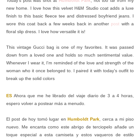
Today's post was shot at
Humboldt Park
, not too far from my
new home. I love how this velvet H&M Studio coat adds a luxe
finish to this basic fleece tee and distressed boyfriend jeans. I
wore this coat back a few weeks back in another
post
with a
floral slip dress. I love how versatile it is!
This vintage Gucci bag is one of my favorites. It was passed
down from a loved one and holds so much sentimental value.
Whenever I wear it, I'm reminded of the love and strength of the
woman who it once belonged to. I paired it with today's outfit to
break up the solid colors
ES
Ahora que me he librado del viaje diario de 3 a 4 horas,
espero volver a postear más a menudo.
El post de hoy tomó lugar en
Humboldt Park
, cerca a mi piso
nuevo. Me encanta como este abrigo de terciopelo añade un
toque especial a esta camiseta y estos vaqueros de estilo