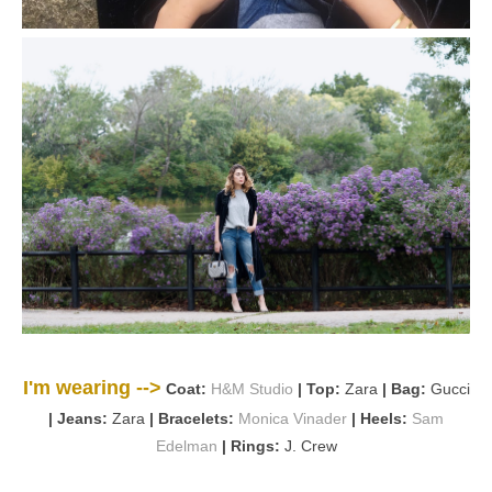
I'm wearing -->
Coat:
H&M Studio
| Top:
Zara
| Bag:
Gucci
| Jeans:
Zara
| Bracelets:
Monica Vinader
| Heels:
Sam
Edelman
| Rings:
J. Crew