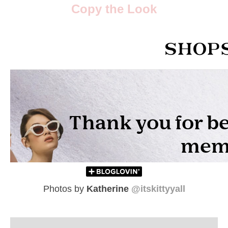
Copy the Look
Photos by
Katherine
@itskittyyall