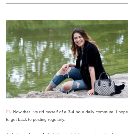
___________________________________________________
__________________________________
EN
Now that I've rid myself of a 3-4 hour daily commute, I hope
to get back to posting regularly.