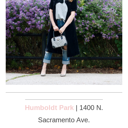
___________________________________________________
__________________________________
Humboldt Park
| 1400 N.
Sacramento Ave.