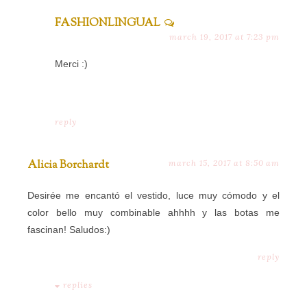
FASHIONLINGUAL
march 19, 2017 at 7:23 pm
Merci :)
reply
Alicia Borchardt
march 15, 2017 at 8:50 am
Desirée me encantó el vestido, luce muy cómodo y el
color bello muy combinable ahhhh y las botas me
fascinan! Saludos:)
reply
replies