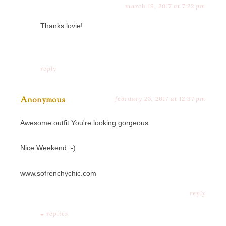
march 19, 2017 at 7:22 pm
Thanks lovie!
reply
Anonymous
february 25, 2017 at 12:37 pm
Awesome outfit.You're looking gorgeous
Nice Weekend :-)
www.sofrenchychic.com
reply
replies