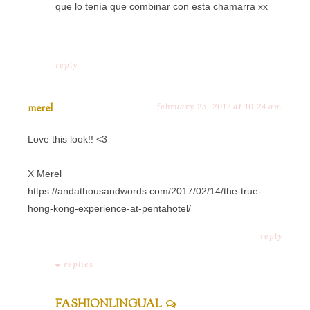
que lo tenía que combinar con esta chamarra xx
reply
merel
february 25, 2017 at 10:24 am
Love this look!! <3
X Merel
https://andathousandwords.com/2017/02/14/the-true-
hong-kong-experience-at-pentahotel/
reply
replies
FASHIONLINGUAL