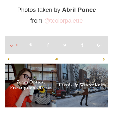
Photos taken by
Abril Ponce
from
@tcolorpalette
Zenni Optical
Laced-Up Winter Knits
Prescription Glasses