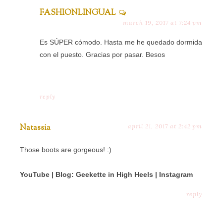
FASHIONLINGUAL
march 19, 2017 at 7:24 pm
Es SÚPER cómodo. Hasta me he quedado dormida
con el puesto. Gracias por pasar. Besos
reply
Natassia
april 21, 2017 at 2:42 pm
Those boots are gorgeous! :)
YouTube
|
Blog: Geekette in High Heels
|
Instagram
reply