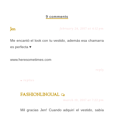
9 comments
Jen
february 24, 2017 at 4:12 pm
Me encantó el look con tu vestido, además esa chamarra
es perfecta ♥
www.heresometimes.com
reply
replies
FASHIONLINGUAL
march 19, 2017 at 7:22 pm
Mil gracias Jen! Cuando adquirí el vestido, sabía