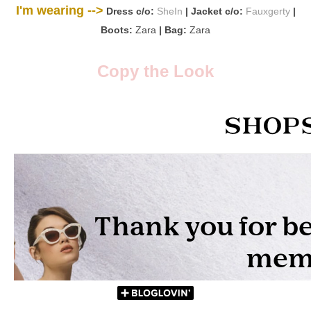
I'm wearing -->
Dress c/o:
SheIn
| Jacket c/o:
Fauxgerty
|
Boots:
Zara
| Bag:
Zara
Copy the Look