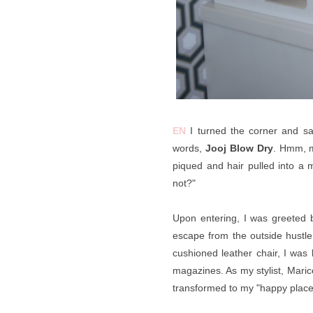
EN
I turned the corner and saw
words,
Jooj Blow Dry
. Hmm, m
piqued and hair pulled into a 
not?"
Upon entering, I was greeted 
escape from the outside hustle 
cushioned leather chair, I was 
magazines. As my stylist, Maric
transformed to my "happy place