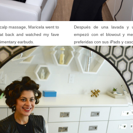
scalp massage, Maricela went to
Después de una lavada y un
sat back and watched my fave
empezó con el blowout y me
limentary earbuds.
preferidas con sus iPads y casc