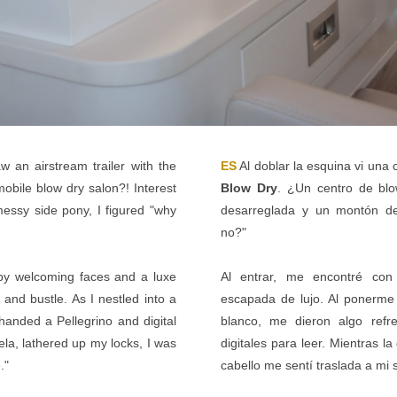
 an airstream trailer with the
ES
Al doblar la esquina vi una
obile blow dry salon?! Interest
Blow Dry
. ¿Un centro de blo
messy side pony, I figured "why
desarreglada y un montón de
no?"
by welcoming faces and a luxe
Al entrar, me encontré con
and bustle. As I nestled into a
escapada de lujo. Al ponerme
handed a Pellegrino and digital
blanco, me dieron algo refr
ela, lathered up my locks, I was
digitales para leer. Mientras la
."
cabello me sentí traslada a mi si