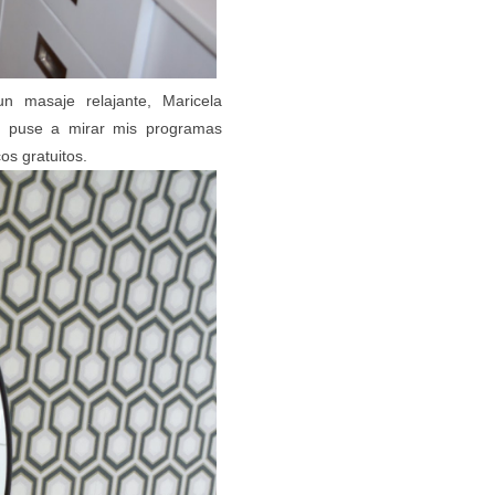
 masaje relajante, Maricela
 puse a mirar mis programas
os gratuitos.