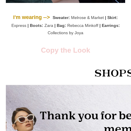
I'm wearing -->
Sweater:
Melrose & Market
| Skirt:
Express
| Boots:
Zara
| Bag:
Rebecca Minkoff
| Earrings:
Collections by Joya
Copy the Look